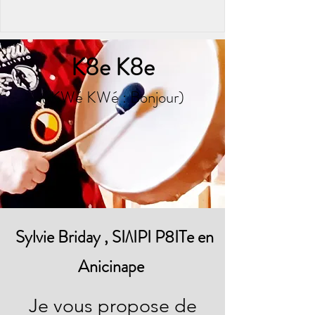
K8e K8e
( KWé
KWé :
Bonjour)
Sylvie Briday , SIΛIPI P8ITe en
Anicinape
Je vous propose de