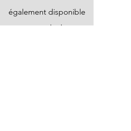
également disponible
me contacter
directement au
06.81.95.49.70
CONTACTEZ-MOI