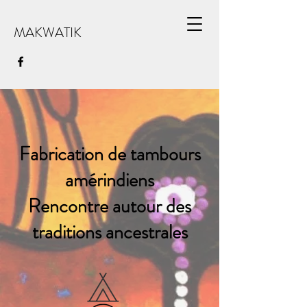
MAKWATIK
Fabrication de tambours
amérindiens
Rencontre autour des
traditions ancestrales